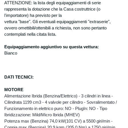
rispetto delle misure minime di sicurezza ai
ATTENZIONE: la lista degli equipaggiamenti di serie
sensi del Disciplinare Tecnico in materia di
rappresenta la dotazione che la Casa costruttrice (o
misure minime di sicurezza, Allegato B del
l'importatore) ha previsto per la
D.lgs. n. 196/2003. Natura del conferimento
vettura "base". Gli eventuali equipaggiamenti "extraserie",
Il conferimento dei vostri dati personali è
ovvero omettibili/ottenibili a richiesta, non sono pertanto
facoltativo, ma un rifiuto in tal senso
contemplati nella citata lista.
comporta l’impossibilità per la Degidio Auto
srl. di poter dar corso alle sue richieste di
Equipaggiamento aggiuntivo su questa vettura:
preventivo, di offerta o informazione di
Bianco
emissione di ordini e contratti, così come
riportato nell'informativa “finalità”. Il
conferimento di dati è necessario per
adempiere ad obblighi di legge commessi
DATI TECNICI:
con le finalità indicate ai punti precedenti è
obbligatoria. Il personale dipendente
MOTORE
autorizzato, esclusivamente in relazione alle
Alimentazione Ibrida (Benzina/Elettrico) - 3 cilindri in linea -
mansioni da loro svolte ed alle finalità sopra
Cilindrata 1199 cm3 - 4 valvole per cilindro - Sovralimentato /
espresse, e dunque in qualità di incaricati
Funzionamento in elettrico puro: NO - PlugIn: NO - Tipo
e/o Responsabili del trattamento, può
accedere ai vostri dati personali e può venire
Ibridizzazione: Mild/Micro Ibrida (MHEV)
a conoscenza dei vostri dati personali,.
Potenza max (Benzina) 74,0 kW(101 CV) a 5500 giri/min -
Potranno inoltre venire a conoscenza dei
Coppia max (Benzina) 20,9 kgm (205,0 Nm) a 1750 giri/min