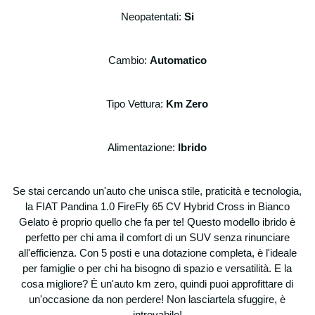
anagrafici, indirizzi e nominativi, recapiti
Neopatentati:
Si
telefonici, indirizzi e-mail, codice fiscale,
partita IVA, dati bancari.
Possono essere raccolti ed archiviati anche
Cambio:
Automatico
dati relativi alle offerte emesse (anche se
non accettate), agli ordini stipulati, nonché
eventuali informazioni generali relative alla
Tipo Vettura:
Km Zero
sua organizzazione ed attività. Per
l’ottenimento delle finalità sotto riportate non
è necessaria l’acquisizione di dati personali
Alimentazione:
Ibrido
che il D.lgs 196 qualifica come “sensibili”.
Finalità
i dati personali sono raccolti e trattati per
Se stai cercando un'auto che unisca stile, praticità e tecnologia,
poter rispondere alle vostre richieste,
la FIAT Pandina 1.0 FireFly 65 CV Hybrid Cross in Bianco
presenti e future, di informazioni sui nostri
Gelato è proprio quello che fa per te! Questo modello ibrido è
prodotti e/o servizi ed in generale per
perfetto per chi ama il comfort di un SUV senza rinunciare
evadere ogni informazione e specifico
all'efficienza. Con 5 posti e una dotazione completa, è l'ideale
ordine/contratto;
per famiglie o per chi ha bisogno di spazio e versatilità. E la
per l’esecuzione degli obblighi e degli
cosa migliore? È un'auto km zero, quindi puoi approfittare di
adempimenti amministrativi, fiscali, contabili,
un'occasione da non perdere! Non lasciartela sfuggire, è
etc derivanti dai contratti stipulati, nonché
introvabile!