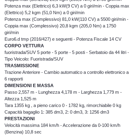
vostri dati personali alcune specifiche
Potenza max (Elettrico) 6,3 kW(9 CV) a 0 giri/min - Coppia max
categorie di soggetti esterni alla nostra
(Elettrico) 5,2 kgm (51,0 Nm) a 0 giri/min
azienda, sempre per finalità connesse con
Potenza max (Complessivo) 81,0 kW(110 CV) a 5500 giri/min -
l’esecuzione degli obblighi derivanti dai
Coppia max (Complessivo) 20,8 kgm (205,0 Nm) a 1750
contratti con voi stipulati o con gli obblighi
giri/min
previsti da leggi, regolamenti, come ad
Euro6.d tmp (2016/427) e seguenti - Potenza Fiscale 14 CV
esempio: studi di commercialisti, centri
CORPO VETTURA
elaborazioni dati amministrativi e contabili in
fuoristrada/SUV 5 porte - 5 porte - 5 posti - Serbatoio da 44 litri -
relazione alla tenuta delle scritture
Tipo Veicolo: Fuoristrada/SUV
societarie, istituti finanziari, assicurativi
TRASMISSIONE
società di manutenzione hardware e
Trazione Anteriore - Cambio automatico a controllo elettronico a
software, in relazioni alle necessarie
6 rapporti
manutenzioni, soggetti esterni che svolgono
DIMENSIONI E MASSA
funzioni connesse all’esecuzione del
Passo 2,557 m - Lunghezza 4,178 m - Larghezza 1,779 m -
contratto (ex:trasportatori). I vostri dati
Altezza 1,525 m
personali potranno inoltre essere comunicati
Tara 1355 kg , a pieno carico 0 - 1782 kg, rimorchiabile 0 kg
a soggetti ai quali la facoltà di accedere ai
Capacità bagaglio 1: 385 dm3, 2: 0 dm3, 3: 1256 dm3
dati stessi sia accordata da disposizioni di
PRESTAZIONI
legge o regolamentari. Non è prevista
nessuna forma di diffusione generalizzata
Velocità massima 184 km/h - Accelerazione da 0-100 km/h
dei vostri dati. Diritti di cui all’ art.7 del D.Lgs.
(Benzina) 10,8 sec