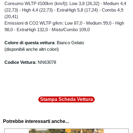
196/2003 Ai clienti è altresì riconosciuto il
Consumo WLTP l/100km (km/l)): Low 3,8 (26,32) - Medium 4,4
diritto di conoscenza, cancellazione, rettifica,
(22,73) - High 4,4 (22,73) - ExtraHigh 5,8 (17,24) - Combo 4,9
aggiornamento, integrazione e opposizione
(20,41)
al trattamento dei dati stessi nonché altri
Emissioni di CO2 WLTP g/km: Low 87,0 - Medium 99,0 - High
diritti previsti dall’ art. 7 della D.Lgs.
98,0 - ExtraHigh 132,0 - Misto/Combo 109,0
196/2003 il cui testo completo, relativo ai
diritti dell’interessato, è disponibile sul sito
Colore d
i questa vettura
:
Bianco Gelato
www.garanteprivacy.it. Titolare del
(disponibili anche altri colori)
trattamento dei dati Il Titolare del trattamento
dei dati a cui è possibile rivolgersi per
Codice Vettura:
NN63078
l’esercizio dei diritti di cui al punto
precedente è: Degidio Auto srl. - 00065
Fiano Romano (RM), e-mail
info@degidioauto.it L'ottenimento della
cancellazione dei propri dati personali è
subordinato all'invio di una comunicazione
Stampa Scheda Vettura
scritta alla sede della società.
Potrebbe interessarti anche...