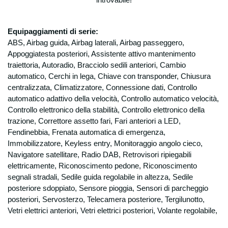
disposti dalla legislazione vigente, da
regolamenti e dalla normativa comunitaria,
nonché da disposizioni impartite da autorità
Equipaggiamenti di serie:
a ciò legittimate e da organi di vigilanza e
ABS, Airbag guida, Airbag laterali, Airbag passeggero,
controllo; In base all’ art. 24, comma b del
Appoggiatesta posteriori, Assistente attivo mantenimento
D.lgs 196, per le finalità sopra espresse non
traiettoria, Autoradio, Bracciolo sedili anteriori, Cambio
è necessario il vostro consenso, in quanto il
automatico, Cerchi in lega, Chiave con transponder, Chiusura
trattamento dei dati viene effettuato per
centralizzata, Climatizzatore, Connessione dati, Controllo
“eseguire obblighi derivanti da un contratto
automatico adattivo della velocità, Controllo automatico velocità,
del quale è parte l’interessato o per
Controllo elettronico della stabilità, Controllo elettronico della
adempiere, prima della conclusione dei
trazione, Correttore assetto fari, Fari anteriori a LED,
contratto, a specifiche richieste
Fendinebbia, Frenata automatica di emergenza,
dell’interessato”, e per “adempiere ad un
Immobilizzatore, Keyless entry, Monitoraggio angolo cieco,
obbligo previsto dalla legge, da un
regolamento o dalla normativa comunitaria”.
Navigatore satellitare, Radio DAB, Retrovisori ripiegabili
Modalità di trattamento
elettricamente, Riconoscimento pedone, Riconoscimento
I dati verranno trattati sia con modalità
segnali stradali, Sedile guida regolabile in altezza, Sedile
manuali che informatiche con l’ausilio di
posteriore sdoppiato, Sensore pioggia, Sensori di parcheggio
strumenti elettronici e memorizzati sia su
posteriori, Servosterzo, Telecamera posteriore, Tergilunotto,
supporti informatici che su supporti cartacei
Vetri elettrici anteriori, Vetri elettrici posteriori, Volante regolabile,
che su ogni altro tipo di supporto idoneo, nel