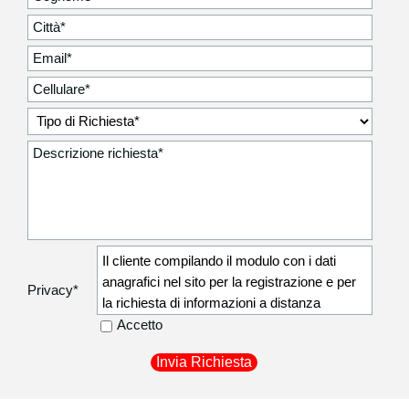
Il cliente compilando il modulo con i dati
anagrafici nel sito per la registrazione e per
Privacy
*
la richiesta di informazioni a distanza
autorizza la Degidio Auto srl a comunicare i
Accetto
dati anagrafici non sensibili (residenza,
recapito telefonico) ai corrieri di fiducia
utilizzati per la consegna dei beni acquistati
in modo da poter procedere al recapito