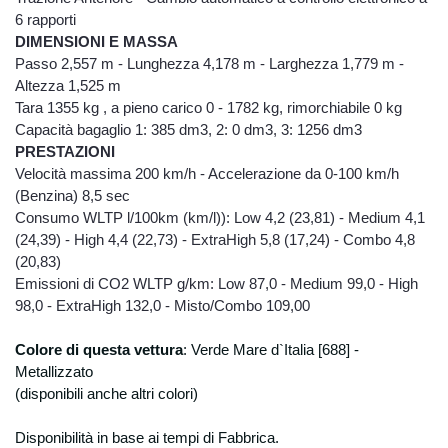
trattamento dei dati viene effettuato per
6 rapporti
“eseguire obblighi derivanti da un contratto
DIMENSIONI E MASSA
del quale è parte l’interessato o per
Passo 2,557 m - Lunghezza 4,178 m - Larghezza 1,779 m -
adempiere, prima della conclusione dei
Altezza 1,525 m
contratto, a specifiche richieste
Tara 1355 kg , a pieno carico 0 - 1782 kg, rimorchiabile 0 kg
dell’interessato”, e per “adempiere ad un
Capacità bagaglio 1: 385 dm3, 2: 0 dm3, 3: 1256 dm3
obbligo previsto dalla legge, da un
PRESTAZIONI
regolamento o dalla normativa comunitaria”.
Velocità massima 200 km/h - Accelerazione da 0-100 km/h
Modalità di trattamento
(Benzina) 8,5 sec
I dati verranno trattati sia con modalità
Consumo WLTP l/100km (km/l)): Low 4,2 (23,81) - Medium 4,1
manuali che informatiche con l’ausilio di
(24,39) - High 4,4 (22,73) - ExtraHigh 5,8 (17,24) - Combo 4,8
strumenti elettronici e memorizzati sia su
(20,83)
supporti informatici che su supporti cartacei
Emissioni di CO2 WLTP g/km: Low 87,0 - Medium 99,0 - High
che su ogni altro tipo di supporto idoneo, nel
98,0 - ExtraHigh 132,0 - Misto/Combo 109,00
rispetto delle misure minime di sicurezza ai
sensi del Disciplinare Tecnico in materia di
Colore di questa v
misure minime di sicurezza, Allegato B del
ettura
:
Verde Mare d`Italia [688] -
D.lgs. n. 196/2003. Natura del conferimento
Metallizzato
Il conferimento dei vostri dati personali è
(disponibili anche altri colori)
facoltativo, ma un rifiuto in tal senso
comporta l’impossibilità per la Degidio Auto
Disponibilità in base ai tempi di Fabbrica.