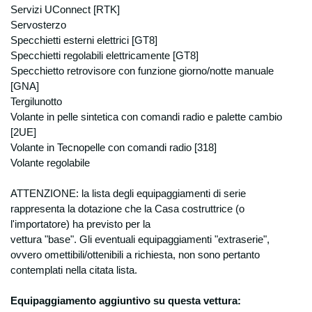
Servizi UConnect [RTK]
www.garanteprivacy.it. Titolare del
trattamento dei dati Il Titolare del trattamento
Servosterzo
dei dati a cui è possibile rivolgersi per
Specchietti esterni elettrici [GT8]
l’esercizio dei diritti di cui al punto
Specchietti regolabili elettricamente [GT8]
precedente è: Degidio Auto srl. - 00065
Specchietto retrovisore con funzione giorno/notte manuale
Fiano Romano (RM), e-mail
[GNA]
info@degidioauto.it L'ottenimento della
Tergilunotto
cancellazione dei propri dati personali è
Volante in pelle sintetica con comandi radio e palette cambio
subordinato all'invio di una comunicazione
[2UE]
scritta alla sede della società.
Volante in Tecnopelle con comandi radio [318]
Volante regolabile
ATTENZIONE: la lista degli equipaggiamenti di serie
rappresenta la dotazione che la Casa costruttrice (o
l'importatore) ha previsto per la
vettura "base". Gli eventuali equipaggiamenti "extraserie",
ovvero omettibili/ottenibili a richiesta, non sono pertanto
contemplati nella citata lista.
Equipaggiamento aggiuntivo su questa vettura: