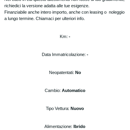
della autorità giudiziaria per eventuali
richiedici la versione adatta alle tue esigenze.
controlli. Privacy Ai sensi dell’art. 13 del
Finanziabile anche intero importo, anche con leasing o noleggio
D.Lgs. 196/2003 Degidio Auto srl in qualità di
a lungo termine. Chiamaci per ulteriori info.
Titolare del trattamento dei dati, è tenuta a
fornire chiarimenti in relazione alle finalità e
modalità di trattamento dei dati personali dei
Km:
-
clienti e/o consumatori, ai soggetti cui
possono essere comunicati e dei diritti da
tutelare in relazione alla gestione dei dati
Data Immatricolazione:
-
personali. Raccolta dati personali funzionale
alla fruizione dei nostri prodotti e/o servizi e
per poter rispondere alle sue richieste (di
Neopatentati:
No
informazioni, di preventivi, aggiornamenti
ecc..) Degidio Auto srl necessita di
raccogliere alcuni suoi dati personali: dati
Cambio:
Automatico
anagrafici, indirizzi e nominativi, recapiti
telefonici, indirizzi e-mail, codice fiscale,
partita IVA, dati bancari.
Tipo Vettura:
Nuovo
Possono essere raccolti ed archiviati anche
dati relativi alle offerte emesse (anche se
non accettate), agli ordini stipulati, nonché
Alimentazione:
Ibrido