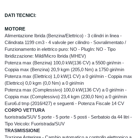
eventuali informazioni generali relative alla
sua organizzazione ed attività. Per
l’ottenimento delle finalità sotto riportate non
DATI TECNICI:
è necessaria l’acquisizione di dati personali
che il D.lgs 196 qualifica come “sensibili”.
MOTORE
Finalità
Alimentazione Ibrida (Benzina/Elettrico) - 3 cilindri in linea -
i dati personali sono raccolti e trattati per
Cilindrata 1199 cm3 - 4 valvole per cilindro - Sovralimentato /
poter rispondere alle vostre richieste,
Funzionamento in elettrico puro: NO - PlugIn: NO - Tipo
presenti e future, di informazioni sui nostri
Ibridizzazione: Mild/Micro Ibrida (MHEV)
prodotti e/o servizi ed in generale per
Potenza max (Benzina) 100,0 kW(136 CV) a 5500 giri/min -
evadere ogni informazione e specifico
Coppia max (Benzina) 20,9 kgm (205,0 Nm) a 1750 giri/min
ordine/contratto;
Potenza max (Elettrico) 1,0 kW(1 CV) a 0 giri/min - Coppia max
per l’esecuzione degli obblighi e degli
(Elettrico) 0,0 kgm (0,0 Nm) a 0 giri/min
adempimenti amministrativi, fiscali, contabili,
Potenza max (Complessivo) 100,0 kW(136 CV) a 0 giri/min -
etc derivanti dai contratti stipulati, nonché
Coppia max (Complessivo) 23,4 kgm (230,0 Nm) a 0 giri/min
disposti dalla legislazione vigente, da
Euro6.d tmp (2016/427) e seguenti - Potenza Fiscale 14 CV
regolamenti e dalla normativa comunitaria,
nonché da disposizioni impartite da autorità
CORPO VETTURA
a ciò legittimate e da organi di vigilanza e
fuoristrada/SUV 5 porte - 5 porte - 5 posti - Serbatoio da 44 litri -
controllo; In base all’ art. 24, comma b del
Tipo Veicolo: Fuoristrada/SUV
D.lgs 196, per le finalità sopra espresse non
TRASMISSIONE
è necessario il vostro consenso, in quanto il
Trazione Anteriore - Cambio automatico a controllo elettronico a