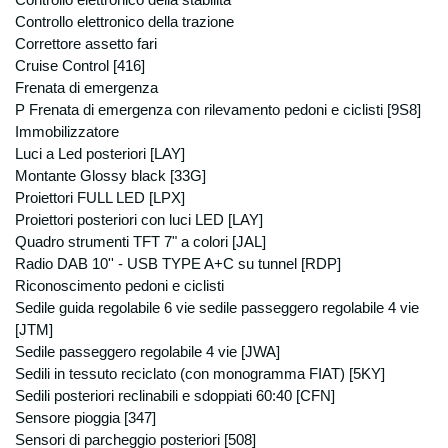
Controllo elettronico della stabilità
esempio: studi di commercialisti, centri
elaborazioni dati amministrativi e contabili in
Controllo elettronico della trazione
relazione alla tenuta delle scritture
Correttore assetto fari
societarie, istituti finanziari, assicurativi
Cruise Control [416]
società di manutenzione hardware e
Frenata di emergenza
software, in relazioni alle necessarie
P Frenata di emergenza con rilevamento pedoni e ciclisti [9S8]
manutenzioni, soggetti esterni che svolgono
Immobilizzatore
funzioni connesse all’esecuzione del
Luci a Led posteriori [LAY]
contratto (ex:trasportatori). I vostri dati
Montante Glossy black [33G]
personali potranno inoltre essere comunicati
Proiettori FULL LED [LPX]
a soggetti ai quali la facoltà di accedere ai
Proiettori posteriori con luci LED [LAY]
dati stessi sia accordata da disposizioni di
Quadro strumenti TFT 7" a colori [JAL]
legge o regolamentari. Non è prevista
Radio DAB 10'' - USB TYPE A+C su tunnel [RDP]
nessuna forma di diffusione generalizzata
Riconoscimento pedoni e ciclisti
dei vostri dati. Diritti di cui all’ art.7 del D.Lgs.
Sedile guida regolabile 6 vie sedile passeggero regolabile 4 vie
196/2003 Ai clienti è altresì riconosciuto il
[JTM]
diritto di conoscenza, cancellazione, rettifica,
Sedile passeggero regolabile 4 vie [JWA]
aggiornamento, integrazione e opposizione
Sedili in tessuto reciclato (con monogramma FIAT) [5KY]
al trattamento dei dati stessi nonché altri
Sedili posteriori reclinabili e sdoppiati 60:40 [CFN]
diritti previsti dall’ art. 7 della D.Lgs.
Sensore pioggia [347]
196/2003 il cui testo completo, relativo ai
Sensori di parcheggio posteriori [508]
diritti dell’interessato, è disponibile sul sito