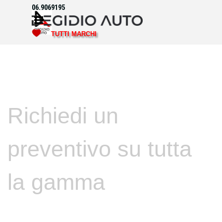
Vai ai contenuti
06.9069195
Salta menù
TUTTI MARCHI
Richiedi un
preventivo su tutta
la gamma