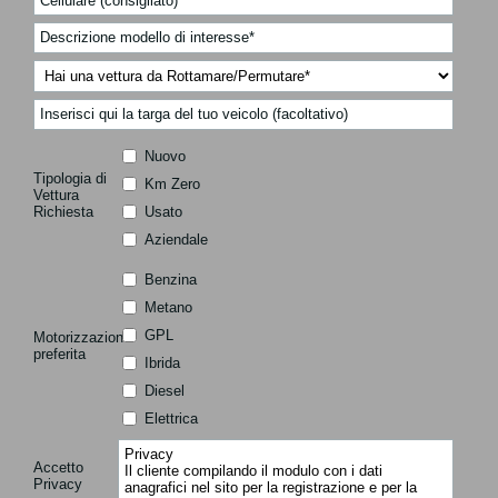
Nuovo
Tipologia di
Km Zero
Vettura
Richiesta
Usato
Aziendale
Benzina
Metano
GPL
Motorizzazione
preferita
Ibrida
Diesel
Elettrica
Privacy
Accetto
Il cliente compilando il modulo con i dati
Privacy
anagrafici nel sito per la registrazione e per la