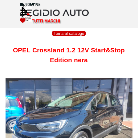
Vai ai contenuti
06.9069195
Salta menù
TUTTI MARCHI
Torna al catalogo
OPEL Crossland 1.2 12V Start&Stop
Edition nera