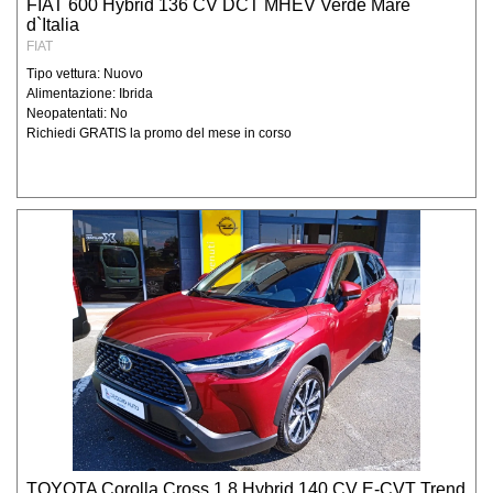
FIAT 600 Hybrid 136 CV DCT MHEV Verde Mare
alla fruizione dei nostri prodotti e/o servizi e
d`Italia
per poter rispondere alle sue richieste (di
FIAT
informazioni, di preventivi, aggiornamenti
Tipo vettura: Nuovo
ecc..) Degidio Auto srl necessita di
Alimentazione: Ibrida
Neopatentati: No
raccogliere alcuni suoi dati personali: dati
Richiedi GRATIS la promo del mese in corso
anagrafici, indirizzi e nominativi, recapiti
telefonici, indirizzi e-mail, codice fiscale,
partita IVA, dati bancari.
Possono essere raccolti ed archiviati anche
dati relativi alle offerte emesse (anche se
non accettate), agli ordini stipulati, nonché
eventuali informazioni generali relative alla
sua organizzazione ed attività. Per
l’ottenimento delle finalità sotto riportate non
è necessaria l’acquisizione di dati personali
che il D.lgs 196 qualifica come “sensibili”.
Finalità
i dati personali sono raccolti e trattati per
poter rispondere alle vostre richieste,
presenti e future, di informazioni sui nostri
TOYOTA Corolla Cross 1.8 Hybrid 140 CV E-CVT Trend