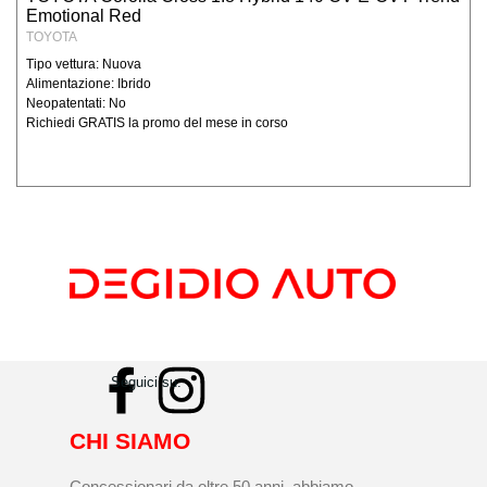
prodotti e/o servizi ed in generale per
Emotional Red
evadere ogni informazione e specifico
TOYOTA
ordine/contratto;
Tipo vettura: Nuova
per l’esecuzione degli obblighi e degli
Alimentazione: Ibrido
Neopatentati: No
adempimenti amministrativi, fiscali, contabili,
Richiedi GRATIS la promo del mese in corso
etc derivanti dai contratti stipulati, nonché
disposti dalla legislazione vigente, da
regolamenti e dalla normativa comunitaria,
nonché da disposizioni impartite da autorità
a ciò legittimate e da organi di vigilanza e
controllo; In base all’ art. 24, comma b del
D.lgs 196, per le finalità sopra espresse non
è necessario il vostro consenso, in quanto il
trattamento dei dati viene effettuato per
“eseguire obblighi derivanti da un contratto
del quale è parte l’interessato o per
Seguici su:
adempiere, prima della conclusione dei
contratto, a specifiche richieste
CHI SIAMO
dell’interessato”, e per “adempiere ad un
obbligo previsto dalla legge, da un
Concessionari da oltre 50 anni, abbiamo
regolamento o dalla normativa comunitaria”.