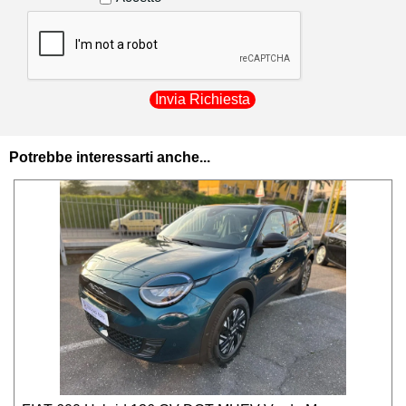
dati anagrafici non sensibili (residenza,
recapito telefonico) ai corrieri di fiducia
utilizzati per la consegna dei beni acquistati
in modo da poter procedere al recapito
presso il proprio indirizzo.
I dati personali sono raccolti esclusivamente
registrare il cliente ed attivare tutte le
Potrebbe interessarti anche...
procedure per l'esecuzione del contratto e le
relative comunicazioni a riguardo; tali dati
potranno essere esibiti soltanto su richiesta
della autorità giudiziaria per eventuali
controlli. Privacy Ai sensi dell’art. 13 del
D.Lgs. 196/2003 Degidio Auto srl in qualità di
Titolare del trattamento dei dati, è tenuta a
fornire chiarimenti in relazione alle finalità e
modalità di trattamento dei dati personali dei
clienti e/o consumatori, ai soggetti cui
possono essere comunicati e dei diritti da
tutelare in relazione alla gestione dei dati
personali. Raccolta dati personali funzionale