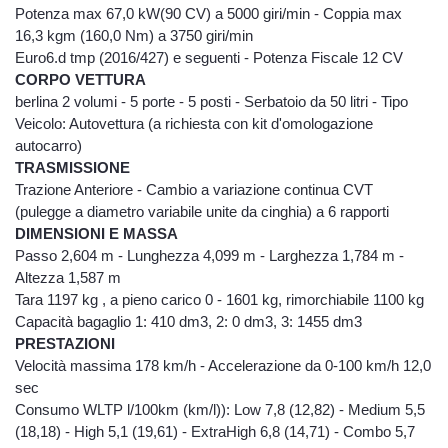
nessuna forma di diffusione generalizzata
Potenza max 67,0 kW(90 CV) a 5000 giri/min - Coppia max
dei vostri dati. Diritti di cui all’ art.7 del D.Lgs.
16,3 kgm (160,0 Nm) a 3750 giri/min
196/2003 Ai clienti è altresì riconosciuto il
Euro6.d tmp (2016/427) e seguenti - Potenza Fiscale 12 CV
diritto di conoscenza, cancellazione, rettifica,
CORPO VETTURA
aggiornamento, integrazione e opposizione
berlina 2 volumi - 5 porte - 5 posti - Serbatoio da 50 litri - Tipo
al trattamento dei dati stessi nonché altri
Veicolo: Autovettura (a richiesta con kit d'omologazione
diritti previsti dall’ art. 7 della D.Lgs.
autocarro)
196/2003 il cui testo completo, relativo ai
TRASMISSIONE
diritti dell’interessato, è disponibile sul sito
Trazione Anteriore - Cambio a variazione continua CVT
www.garanteprivacy.it. Titolare del
(pulegge a diametro variabile unite da cinghia) a 6 rapporti
trattamento dei dati Il Titolare del trattamento
DIMENSIONI E MASSA
dei dati a cui è possibile rivolgersi per
Passo 2,604 m - Lunghezza 4,099 m - Larghezza 1,784 m -
l’esercizio dei diritti di cui al punto
Altezza 1,587 m
precedente è: Degidio Auto srl. - 00065
Tara 1197 kg , a pieno carico 0 - 1601 kg, rimorchiabile 1100 kg
Fiano Romano (RM), e-mail
Capacità bagaglio 1: 410 dm3, 2: 0 dm3, 3: 1455 dm3
info@degidioauto.it L'ottenimento della
cancellazione dei propri dati personali è
PRESTAZIONI
subordinato all'invio di una comunicazione
Velocità massima 178 km/h - Accelerazione da 0-100 km/h 12,0
scritta alla sede della società.
sec
Consumo WLTP l/100km (km/l)): Low 7,8 (12,82) - Medium 5,5
(18,18) - High 5,1 (19,61) - ExtraHigh 6,8 (14,71) - Combo 5,7