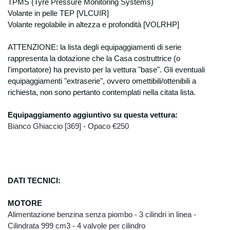
TPMS (Tyre Pressure Monitoring Systems)
a conoscenza dei vostri dati personali,.
Volante in pelle TEP [VLCUIR]
Potranno inoltre venire a conoscenza dei
Volante regolabile in altezza e profondità [VOLRHP]
vostri dati personali alcune specifiche
categorie di soggetti esterni alla nostra
ATTENZIONE: la lista degli equipaggiamenti di serie
azienda, sempre per finalità connesse con
rappresenta la dotazione che la Casa costruttrice (o
l’esecuzione degli obblighi derivanti dai
l'importatore) ha previsto per la
vettura "base". Gli eventuali
contratti con voi stipulati o con gli obblighi
equipaggiamenti "extraserie", ovvero omettibili/ottenibili a
previsti da leggi, regolamenti, come ad
richiesta, non sono pertanto contemplati nella citata lista.
esempio: studi di commercialisti, centri
elaborazioni dati amministrativi e contabili in
Equip
aggiamento aggiuntivo su questa vettura:
relazione alla tenuta delle scritture
societarie, istituti finanziari, assicurativi
Bianco Ghiaccio [369] - Opaco €250
società di manutenzione hardware e
software, in relazioni alle necessarie
manutenzioni, soggetti esterni che svolgono
funzioni connesse all’esecuzione del
contratto (ex:trasportatori). I vostri dati
DATI TECNICI:
personali potranno inoltre essere comunicati
a soggetti ai quali la facoltà di accedere ai
MOT
ORE
dati stessi sia accordata da disposizioni di
Alimentazione benzina senza piombo - 3 cilindri in linea -
legge o regolamentari. Non è prevista
Cilindrata 999 cm3 - 4 valvole per cilindro