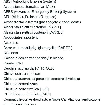
ABS (Antilocking Braking System)
ecc..) Degidio Auto srl necessita di
Accensione automatica fari (ALS)
raccogliere alcuni suoi dati personali: dati
AEBS (Advanced Emergency Braking System)
anagrafici, indirizzi e nominativi, recapiti
AFU (Aide au Freinage d'Urgence)
telefonici, indirizzi e-mail, codice fiscale,
Airbag frontali e laterali (passeggero e conducente)
partita IVA, dati bancari.
Alzacristalli elettrici anteriori [LVAVEL]
Possono essere raccolti ed archiviati anche
Alzacristalli elettrici posteriori [LVAREL]
dati relativi alle offerte emesse (anche se
Appoggiatesta posteriori
non accettate), agli ordini stipulati, nonché
Autoradio
eventuali informazioni generali relative alla
sua organizzazione ed attività. Per
Barre tetto modulari grigio megalite [BARTOI]
l’ottenimento delle finalità sotto riportate non
Bluetooth
è necessaria l’acquisizione di dati personali
Calandra con scritta Stepway in bianco
che il D.lgs 196 qualifica come “sensibili”.
Cambio CVT
Finalità
Cerchi in acciaio da 16" [RTOL16]
i dati personali sono raccolti e trattati per
Chiave con transponder
poter rispondere alle vostre richieste,
Chiusura automatica porte con sensore di velocità
presenti e future, di informazioni sui nostri
Chiusura centralizzata
prodotti e/o servizi ed in generale per
Chiusura porte elettrica [CPE]
evadere ogni informazione e specifico
Climatizzatore manuale [CA01]
ordine/contratto;
Compatibile con Android auto e Apple Car Play con replicazione
per l’esecuzione degli obblighi e degli
smartphone via cavo