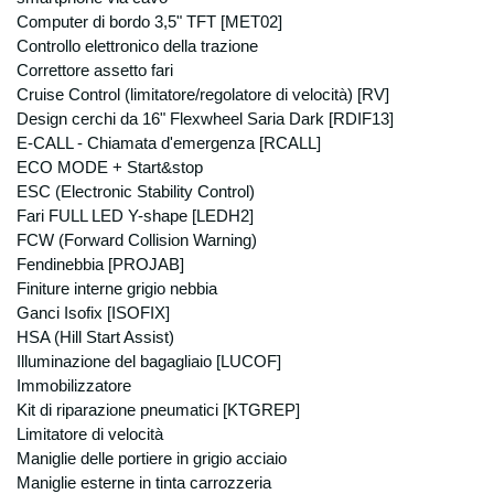
adempimenti amministrativi, fiscali, contabili,
Computer di bordo 3,5" TFT [MET02]
etc derivanti dai contratti stipulati, nonché
Controllo elettronico della trazione
disposti dalla legislazione vigente, da
Correttore assetto fari
regolamenti e dalla normativa comunitaria,
Cruise Control (limitatore/regolatore di velocità) [RV]
nonché da disposizioni impartite da autorità
Design cerchi da 16" Flexwheel Saria Dark [RDIF13]
a ciò legittimate e da organi di vigilanza e
E-CALL - Chiamata d'emergenza [RCALL]
controllo; In base all’ art. 24, comma b del
ECO MODE + Start&stop
D.lgs 196, per le finalità sopra espresse non
ESC (Electronic Stability Control)
è necessario il vostro consenso, in quanto il
Fari FULL LED Y-shape [LEDH2]
trattamento dei dati viene effettuato per
“eseguire obblighi derivanti da un contratto
FCW (Forward Collision Warning)
del quale è parte l’interessato o per
Fendinebbia [PROJAB]
adempiere, prima della conclusione dei
Finiture interne grigio nebbia
contratto, a specifiche richieste
Ganci Isofix [ISOFIX]
dell’interessato”, e per “adempiere ad un
HSA (Hill Start Assist)
obbligo previsto dalla legge, da un
Illuminazione del bagagliaio [LUCOF]
regolamento o dalla normativa comunitaria”.
Immobilizzatore
Modalità di trattamento
Kit di riparazione pneumatici [KTGREP]
I dati verranno trattati sia con modalità
Limitatore di velocità
manuali che informatiche con l’ausilio di
Maniglie delle portiere in grigio acciaio
strumenti elettronici e memorizzati sia su
Maniglie esterne in tinta carrozzeria