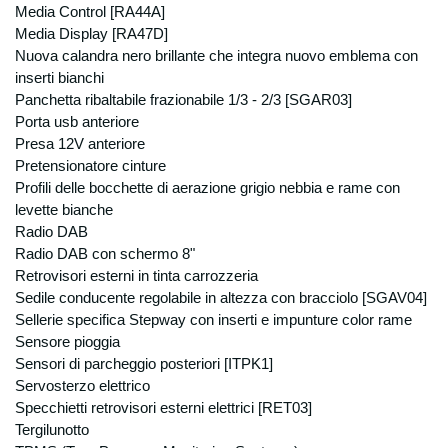
supporti informatici che su supporti cartacei
Media Control [RA44A]
che su ogni altro tipo di supporto idoneo, nel
Media Display [RA47D]
rispetto delle misure minime di sicurezza ai
Nuova calandra nero brillante che integra nuovo emblema con
sensi del Disciplinare Tecnico in materia di
inserti bianchi
misure minime di sicurezza, Allegato B del
Panchetta ribaltabile frazionabile 1/3 - 2/3 [SGAR03]
D.lgs. n. 196/2003. Natura del conferimento
Porta usb anteriore
Il conferimento dei vostri dati personali è
Presa 12V anteriore
facoltativo, ma un rifiuto in tal senso
Pretensionatore cinture
comporta l’impossibilità per la Degidio Auto
Profili delle bocchette di aerazione grigio nebbia e rame con
srl. di poter dar corso alle sue richieste di
levette bianche
preventivo, di offerta o informazione di
emissione di ordini e contratti, così come
Radio DAB
riportato nell'informativa “finalità”. Il
Radio DAB con schermo 8"
conferimento di dati è necessario per
Retrovisori esterni in tinta carrozzeria
adempiere ad obblighi di legge commessi
Sedile conducente regolabile in altezza con bracciolo [SGAV04]
con le finalità indicate ai punti precedenti è
Sellerie specifica Stepway con inserti e impunture color rame
obbligatoria. Il personale dipendente
Sensore pioggia
autorizzato, esclusivamente in relazione alle
Sensori di parcheggio posteriori [ITPK1]
mansioni da loro svolte ed alle finalità sopra
Servosterzo elettrico
espresse, e dunque in qualità di incaricati
Specchietti retrovisori esterni elettrici [RET03]
e/o Responsabili del trattamento, può
Tergilunotto
accedere ai vostri dati personali e può venire