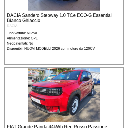
Titolare del trattamento dei dati, è tenuta a
fornire chiarimenti in relazione alle finalità e
DACIA Sandero Stepway 1.0 TCe ECO-G Essential
modalità di trattamento dei dati personali dei
Bianco Ghiaccio
clienti e/o consumatori, ai soggetti cui
DACIA
possono essere comunicati e dei diritti da
Tipo vettura: Nuova
tutelare in relazione alla gestione dei dati
Alimentazione: GPL
personali. Raccolta dati personali funzionale
Neopatentati: No
alla fruizione dei nostri prodotti e/o servizi e
Disponibili NUOVI MODELLI 2026 con motore da 120CV
per poter rispondere alle sue richieste (di
informazioni, di preventivi, aggiornamenti
ecc..) Degidio Auto srl necessita di
raccogliere alcuni suoi dati personali: dati
anagrafici, indirizzi e nominativi, recapiti
telefonici, indirizzi e-mail, codice fiscale,
partita IVA, dati bancari.
Possono essere raccolti ed archiviati anche
dati relativi alle offerte emesse (anche se
non accettate), agli ordini stipulati, nonché
eventuali informazioni generali relative alla
sua organizzazione ed attività. Per
l’ottenimento delle finalità sotto riportate non
FIAT Grande Panda 44kWh Red Rosso Passione