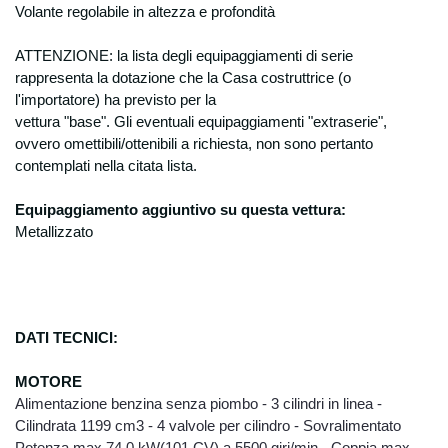
Volante regolabile in altezza e profondità
ATTENZIONE: la lista degli equipaggiamenti di serie
rappresenta la dotazione che la Casa costruttrice (o
l'importatore) ha previsto per la
vettura "base". Gli eventuali equipaggiamenti "extraserie",
ovvero omettibili/ottenibili a richiesta, non sono pertanto
contemplati nella citata lista.
Equipaggiamento aggiuntivo su questa vettura:
Metallizzato
DATI TECNICI:
MOTO
RE
Alimentazione benzina senza piombo - 3 cilindri in linea -
Cilindrata 1199 cm3 - 4 valvole per cilindro - Sovralimentato
Potenza max 74,0 kW(101 CV) a 5500 giri/min - Coppia max