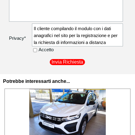
Il cliente compilando il modulo con i dati
anagrafici nel sito per la registrazione e per
Privacy
*
la richiesta di informazioni a distanza
autorizza la Degidio Auto srl a comunicare i
Accetto
dati anagrafici non sensibili (residenza,
recapito telefonico) ai corrieri di fiducia
utilizzati per la consegna dei beni acquistati
in modo da poter procedere al recapito
Potrebbe interessarti anche...
presso il proprio indirizzo.
I dati personali sono raccolti esclusivamente
registrare il cliente ed attivare tutte le
procedure per l'esecuzione del contratto e le
relative comunicazioni a riguardo; tali dati
potranno essere esibiti soltanto su richiesta
della autorità giudiziaria per eventuali
controlli. Privacy Ai sensi dell’art. 13 del
D.Lgs. 196/2003 Degidio Auto srl in qualità di