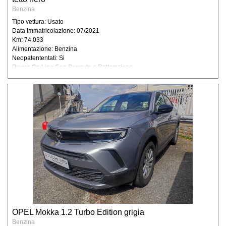
scritta alla sede della società.
Benzina
Tipo vettura: Usato
Data Immatricolazione: 07/2021
Km: 74.033
Alimentazione: Benzina
Neopatententati: Si
Promo On Line Con Permuta o Rottamzione
OPEL Mokka 1.2 Turbo Edition grigia
Benzina