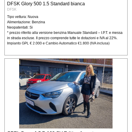
evadere ogni informazione e specifico
DFSK Glory 500 1.5 Standard bianca
ordine/contratto;
DFSK
per l’esecuzione degli obblighi e degli
Tipo vettura: Nuova
adempimenti amministrativi, fiscali, contabili,
Alimentazione: Benzina
etc derivanti dai contratti stipulati, nonché
Neopatentati: Si
* prezzo riferito alla versione benzina Manuale Standard – I.P.T. e messa
disposti dalla legislazione vigente, da
in strada escluse. Il prezzo comprende tutte le dotazioni e IVA al 22%.
regolamenti e dalla normativa comunitaria,
Impianto GPL € 2.000 e Cambio Automatico €1.800 (IVA inclusa)
nonché da disposizioni impartite da autorità
a ciò legittimate e da organi di vigilanza e
controllo; In base all’ art. 24, comma b del
D.lgs 196, per le finalità sopra espresse non
è necessario il vostro consenso, in quanto il
trattamento dei dati viene effettuato per
“eseguire obblighi derivanti da un contratto
del quale è parte l’interessato o per
adempiere, prima della conclusione dei
contratto, a specifiche richieste
dell’interessato”, e per “adempiere ad un
obbligo previsto dalla legge, da un
regolamento o dalla normativa comunitaria”.
Modalità di trattamento