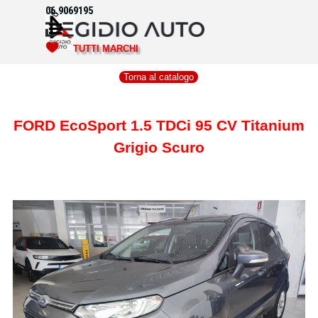
Vai ai contenuti
06.9069195
Salta menù
TUTTI MARCHI
Torna al catalogo
FORD EcoSport 1.5 TDCi 95 CV Titanium
Grigio Scuro