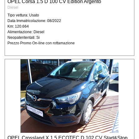
I dati verranno trattati sia con modalità
OPEL Corsa 1.5 D 100 CV Edition Argento
manuali che informatiche con l’ausilio di
Diesel
strumenti elettronici e memorizzati sia su
Tipo vettura: Usato
supporti informatici che su supporti cartacei
Data Immatricolazione: 08/2022
Km: 120.664
che su ogni altro tipo di supporto idoneo, nel
Alimentazione: Diesel
rispetto delle misure minime di sicurezza ai
Neopatententati: Si
sensi del Disciplinare Tecnico in materia di
Prezzo Promo On-line con rottamazione
misure minime di sicurezza, Allegato B del
D.lgs. n. 196/2003. Natura del conferimento
Il conferimento dei vostri dati personali è
facoltativo, ma un rifiuto in tal senso
comporta l’impossibilità per la Degidio Auto
srl. di poter dar corso alle sue richieste di
preventivo, di offerta o informazione di
emissione di ordini e contratti, così come
riportato nell'informativa “finalità”. Il
conferimento di dati è necessario per
adempiere ad obblighi di legge commessi
con le finalità indicate ai punti precedenti è
obbligatoria. Il personale dipendente
autorizzato, esclusivamente in relazione alle
mansioni da loro svolte ed alle finalità sopra
OPEL Crossland X 1.5 ECOTEC D 102 CV Start&Stop