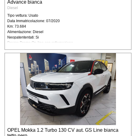
Advance bianca
a soggetti ai quali la facoltà di accedere ai
Diesel
dati stessi sia accordata da disposizioni di
legge o regolamentari. Non è prevista
Tipo vettura: Usato
Data Immatricolazione: 07/2020
nessuna forma di diffusione generalizzata
Km: 73.684
dei vostri dati. Diritti di cui all’ art.7 del D.Lgs.
Alimentazione: Diesel
196/2003 Ai clienti è altresì riconosciuto il
Neopatententati: Si
diritto di conoscenza, cancellazione, rettifica,
Prezzo Promo On-line con rottamazione
aggiornamento, integrazione e opposizione
al trattamento dei dati stessi nonché altri
diritti previsti dall’ art. 7 della D.Lgs.
196/2003 il cui testo completo, relativo ai
diritti dell’interessato, è disponibile sul sito
www.garanteprivacy.it. Titolare del
trattamento dei dati Il Titolare del trattamento
dei dati a cui è possibile rivolgersi per
l’esercizio dei diritti di cui al punto
precedente è: Degidio Auto srl. - 00065
Fiano Romano (RM), e-mail
info@degidioauto.it L'ottenimento della
cancellazione dei propri dati personali è
OPEL Mokka 1.2 Turbo 130 CV aut. GS Line bianca
subordinato all'invio di una comunicazione
tetto nero