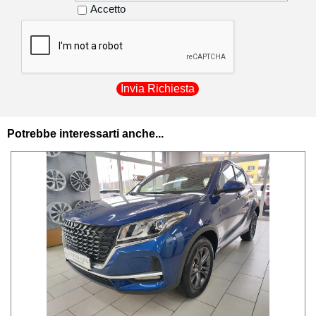
autorizza la Degidio Auto srl a comunicare i
Accetto
dati anagrafici non sensibili (residenza,
recapito telefonico) ai corrieri di fiducia
utilizzati per la consegna dei beni acquistati
in modo da poter procedere al recapito
presso il proprio indirizzo.
I dati personali sono raccolti esclusivamente
registrare il cliente ed attivare tutte le
Potrebbe interessarti anche...
procedure per l'esecuzione del contratto e le
relative comunicazioni a riguardo; tali dati
potranno essere esibiti soltanto su richiesta
della autorità giudiziaria per eventuali
controlli. Privacy Ai sensi dell’art. 13 del
D.Lgs. 196/2003 Degidio Auto srl in qualità di
Titolare del trattamento dei dati, è tenuta a
fornire chiarimenti in relazione alle finalità e
modalità di trattamento dei dati personali dei
clienti e/o consumatori, ai soggetti cui
possono essere comunicati e dei diritti da
tutelare in relazione alla gestione dei dati
personali. Raccolta dati personali funzionale