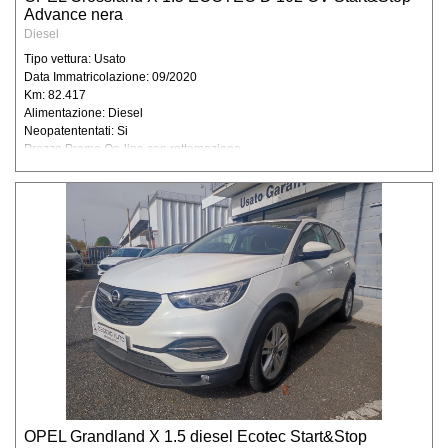
Advance nera
espresse, e dunque in qualità di incaricati
Diesel
e/o Responsabili del trattamento, può
accedere ai vostri dati personali e può venire
Tipo vettura: Usato
Data Immatricolazione: 09/2020
a conoscenza dei vostri dati personali,.
Km: 82.417
Potranno inoltre venire a conoscenza dei
Alimentazione: Diesel
vostri dati personali alcune specifiche
Neopatententati: Si
categorie di soggetti esterni alla nostra
Prezzo Promo On-line con rottamazione
azienda, sempre per finalità connesse con
l’esecuzione degli obblighi derivanti dai
contratti con voi stipulati o con gli obblighi
previsti da leggi, regolamenti, come ad
esempio: studi di commercialisti, centri
elaborazioni dati amministrativi e contabili in
relazione alla tenuta delle scritture
societarie, istituti finanziari, assicurativi
società di manutenzione hardware e
software, in relazioni alle necessarie
manutenzioni, soggetti esterni che svolgono
funzioni connesse all’esecuzione del
contratto (ex:trasportatori). I vostri dati
OPEL Grandland X 1.5 diesel Ecotec Start&Stop
personali potranno inoltre essere comunicati