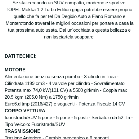
Se stai cercando un SUV compatto, moderno e sportivo,
l'OPEL Mokka 1.2 Turbo Edition grigia potrebbe essere proprio
quello che fa per te! Da Degidio Auto a Fiano Romano e
Monterotondo troverai le migliori occasioni per portare a casa la
tua prossima auto usata. Dai un'occhiata a questa bellezza e
non lasciartela scappare!
DATI TECNICI:
M
OTORE
Alimentazione benzina senza piombo - 3 cilindri in linea -
Cilindrata 1199 cm3 - 4 valvole per cilindro - Sovralimentato
Potenza max 74,0 kW(101 CV) a 5500 giri/min - Coppia max
20,9 kgm (205,0 Nm) a 1750 giri/min
Euro6.d tmp (2016/427) e seguenti - Potenza Fiscale 14 CV
CORPO VETTURA
fuoristrada/SUV 5 porte - 5 porte - 5 posti - Serbatoio da 52 litri -
Tipo Veicolo: Fuoristrada/SUV
TRASMISSIONE
Trazione Anteriore - Cambio meccanico a 6 rapporti