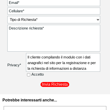
Il cliente compilando il modulo con i dati
anagrafici nel sito per la registrazione e per
Privacy
*
la richiesta di informazioni a distanza
autorizza la Degidio Auto srl a comunicare i
Accetto
dati anagrafici non sensibili (residenza,
recapito telefonico) ai corrieri di fiducia
utilizzati per la consegna dei beni acquistati
in modo da poter procedere al recapito
Potrebbe interessarti anche...
presso il proprio indirizzo.
I dati personali sono raccolti esclusivamente