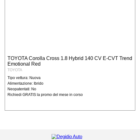
registrare il cliente ed attivare tutte le
procedure per l'esecuzione del contratto e le
relative comunicazioni a riguardo; tali dati
potranno essere esibiti soltanto su richiesta
della autorità giudiziaria per eventuali
controlli. Privacy Ai sensi dell’art. 13 del
D.Lgs. 196/2003 Degidio Auto srl in qualità di
Titolare del trattamento dei dati, è tenuta a
TOYOTA Corolla Cross 1.8 Hybrid 140 CV E-CVT Trend
fornire chiarimenti in relazione alle finalità e
Emotional Red
modalità di trattamento dei dati personali dei
TOYOTA
clienti e/o consumatori, ai soggetti cui
Tipo vettura: Nuova
possono essere comunicati e dei diritti da
Alimentazione: Ibrido
tutelare in relazione alla gestione dei dati
Neopatentati: No
personali. Raccolta dati personali funzionale
Richiedi GRATIS la promo del mese in corso
alla fruizione dei nostri prodotti e/o servizi e
per poter rispondere alle sue richieste (di
informazioni, di preventivi, aggiornamenti
ecc..) Degidio Auto srl necessita di
raccogliere alcuni suoi dati personali: dati
anagrafici, indirizzi e nominativi, recapiti