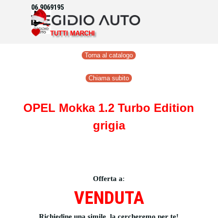
Vai ai contenuti
06.9069195
Salta menù
TUTTI MARCHI
Torna al catalogo
Chiama subito
OPEL Mokka 1.2 Turbo Edition
grigia
Offerta a
:
VENDUTA
Richiedine una simile, la cercheremo per te!