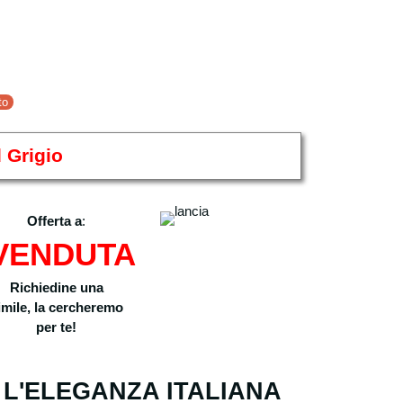
to
 Grigio
Offerta a
:
VENDUTA
Richiedine una
imile, la cercheremo
per te!
L'ELEGANZA ITALIANA