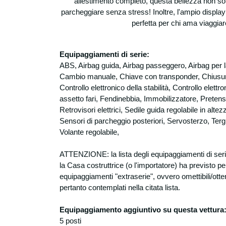
allestimento completo, questa bellezza non sol
parcheggiare senza stress! Inoltre, l'ampio display
perfetta per chi ama viaggiar
Equipaggiamenti di serie:
ABS, Airbag guida, Airbag passeggero, Airbag per la
Cambio manuale, Chiave con transponder, Chiusura
Controllo elettronico della stabilità, Controllo elettr
assetto fari, Fendinebbia, Immobilizzatore, Preten
Retrovisori elettrici, Sedile guida regolabile in alte
Sensori di parcheggio posteriori, Servosterzo, Tergilun
Volante regolabile,
ATTENZIONE: la lista degli equipaggiamenti di ser
la Casa costruttrice (o l'importatore) ha previsto pe
equipaggiamenti "extraserie", ovvero omettibili/otten
pertanto contemplati nella citata lista.
Equipaggiamento aggiuntivo su questa vettura
5 posti