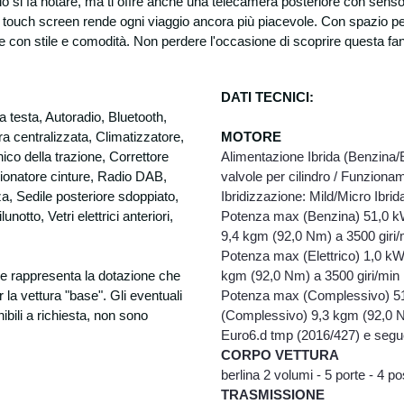
o si fa notare, ma ti offre anche una telecamera posteriore con senso
 touch screen rende ogni viaggio ancora più piacevole. Con spazio per
e con stile e comodità. Non perdere l'occasione di scoprire questa fa
DATI TECNICI:
 testa, Autoradio, Bluetooth,
 centralizzata, Climatizzatore,
M
OTORE
onico della trazione, Correttore
Alimentazione Ibrida (Benzina/Ele
sionatore cinture, Radio DAB,
valvole per cilindro / Funzionam
zza, Sedile posteriore sdoppiato,
Ibridizzazione: Mild/Micro Ibr
otto, Vetri elettrici anteriori,
Potenza max (Benzina) 51,0 kW
9,4 kgm (92,0 Nm) a 3500 giri/
Potenza max (Elettrico) 1,0 kW(
ie rappresenta la dotazione che
kgm (92,0 Nm) a 3500 giri/min
r la
vettura "base". Gli eventuali
Potenza max (Complessivo) 51
ibili a richiesta, non sono
(Complessivo) 9,3 kgm (92,0 N
Euro6.d tmp (2016/427) e segu
CORPO VETTURA
:
berlina 2 volumi - 5 porte - 4 pos
TRASMISSIONE