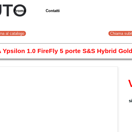
menù
Promo
Contatti
▼
▼
rna al catalogo
Chiama subi
Ypsilon 1.0 FireFly 5 porte S&S Hybrid Gold
s