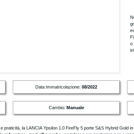
N
gr
e
F
o
in
Data Immatricolazione:
08/2022
Cambio:
Manuale
praticità, la LANCIA Ypsilon 1.0 FireFly 5 porte S&S Hybrid Gold in G