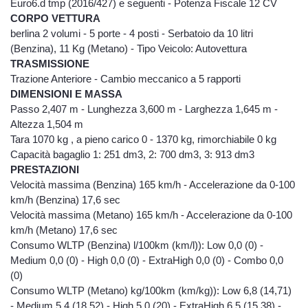
Euro6.d tmp (2016/427) e seguenti - Potenza Fiscale 12 CV
CORPO VETTURA
berlina 2 volumi - 5 porte - 4 posti - Serbatoio da 10 litri
(Benzina), 11 Kg (Metano) - Tipo Veicolo: Autovettura
TRASMISSIONE
Trazione Anteriore - Cambio meccanico a 5 rapporti
DIMENSIONI E MASSA
Passo 2,407 m - Lunghezza 3,600 m - Larghezza 1,645 m -
Altezza 1,504 m
Tara 1070 kg , a pieno carico 0 - 1370 kg, rimorchiabile 0 kg
Capacità bagaglio 1: 251 dm3, 2: 700 dm3, 3: 913 dm3
PRESTAZIONI
Velocità massima (Benzina) 165 km/h - Accelerazione da 0-100
km/h (Benzina) 17,6 sec
Velocità massima (Metano) 165 km/h - Accelerazione da 0-100
km/h (Metano) 17,6 sec
Consumo WLTP (Benzina) l/100km (km/l)): Low 0,0 (0) -
Medium 0,0 (0) - High 0,0 (0) - ExtraHigh 0,0 (0) - Combo 0,0
(0)
Consumo WLTP (Metano) kg/100km (km/kg)): Low 6,8 (14,71)
- Medium 5,4 (18,52) - High 5,0 (20) - ExtraHigh 6,5 (15,38) -