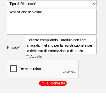
Il cliente compilando il modulo con i dati
anagrafici nel sito per la registrazione e per
Privacy
*
la richiesta di informazioni a distanza
autorizza la Degidio Auto srl a comunicare i
Accetto
dati anagrafici non sensibili (residenza,
recapito telefonico) ai corrieri di fiducia
utilizzati per la consegna dei beni acquistati
in modo da poter procedere al recapito
presso il proprio indirizzo.
I dati personali sono raccolti esclusivamente
registrare il cliente ed attivare tutte le
procedure per l'esecuzione del contratto e le
relative comunicazioni a riguardo; tali dati