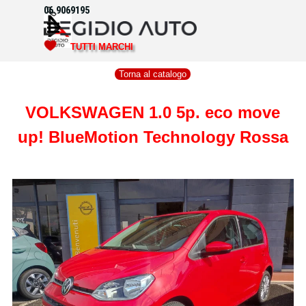
Vai ai contenuti
06.9069195
Salta menù
TUTTI MARCHI
Torna al catalogo
VOLKSWAGEN 1.0 5p. eco move
up! BlueMotion Technology Rossa