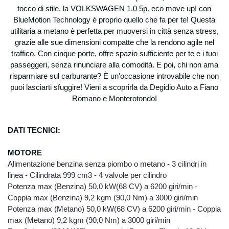
tocco di stile, la VOLKSWAGEN 1.0 5p. eco move up! con
BlueMotion Technology è proprio quello che fa per te! Questa
utilitaria a metano è perfetta per muoversi in città senza stress,
grazie alle sue dimensioni compatte che la rendono agile nel
traffico. Con cinque porte, offre spazio sufficiente per te e i tuoi
passeggeri, senza rinunciare alla comodità. E poi, chi non ama
risparmiare sul carburante? È un'occasione introvabile che non
puoi lasciarti sfuggire! Vieni a scoprirla da Degidio Auto a Fiano
Romano e Monterotondo!
DATI TECNICI:
MOT
ORE
Alimentazione benzina senza piombo o metano - 3 cilindri in
linea - Cilindrata 999 cm3 - 4 valvole per cilindro
Potenza max (Benzina) 50,0 kW(68 CV) a 6200 giri/min -
Coppia max (Benzina) 9,2 kgm (90,0 Nm) a 3000 giri/min
Potenza max (Metano) 50,0 kW(68 CV) a 6200 giri/min - Coppia
max (Metano) 9,2 kgm (90,0 Nm) a 3000 giri/min