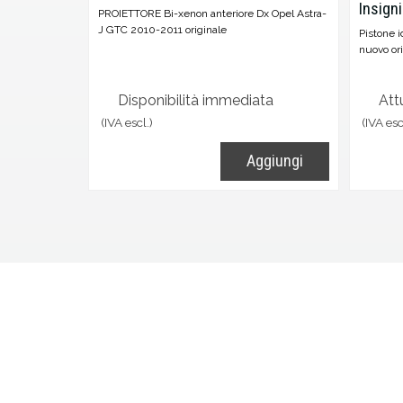
Insign
PROIETTORE Bi-xenon anteriore Dx Opel Astra-
J GTC 2010-2011 originale
Pistone i
nuovo ori
Disponibilità immediata
Att
(IVA escl.)
(IVA esc
Aggiungi