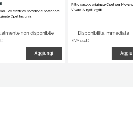
ia
Filtro gasolio originale Opel per Movan
Vivaro-A 19dti 25dti
draulico elettrico portellone posteriore
ginale Opel Insignia
ualmente non disponibile.
Disponibilità immediata
l.)
(IVA escl.)
Aggiungi
Aggiu