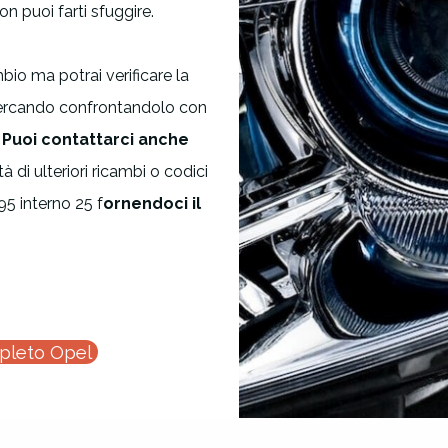
n puoi farti sfuggire.
bio ma potrai verificare la
 cercando confrontandolo con
.
Puoi contattarci anche
tà di ulteriori ricambi o codici
5 interno 25 f
ornendoci il
mpleto Opel