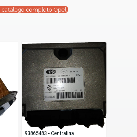
l catalogo completo Opel
93865483 - Centralina