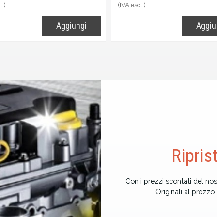
l.)
(IVA escl.)
Aggiungi
Aggiu
Ripris
Con i prezzi scontati del nos
Originali al prezz