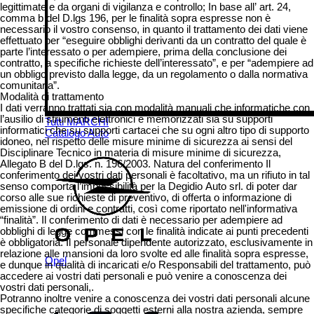
legittimate e da organi di vigilanza e controllo; In base all’ art. 24,
comma b del D.lgs 196, per le finalità sopra espresse non è
necessario il vostro consenso, in quanto il trattamento dei dati viene
effettuato per “eseguire obblighi derivanti da un contratto del quale è
parte l’interessato o per adempiere, prima della conclusione dei
contratto, a specifiche richieste dell’interessato”, e per “adempiere ad
un obbligo previsto dalla legge, da un regolamento o dalla normativa
comunitaria”.
Modalità di trattamento
I dati verranno trattati sia con modalità manuali che informatiche con
l’ausilio di strumenti elettronici e memorizzati sia su supporti
Tutti MARCHI
informatici che su supporti cartacei che su ogni altro tipo di supporto
Catalogo Auto
idoneo, nel rispetto delle misure minime di sicurezza ai sensi del
Disciplinare Tecnico in materia di misure minime di sicurezza,
Allegato B del D.lgs. n. 196/2003. Natura del conferimento Il
conferimento dei vostri dati personali è facoltativo, ma un rifiuto in tal
senso comporta l’impossibilità per la Degidio Auto srl. di poter dar
corso alle sue richieste di preventivo, di offerta o informazione di
emissione di ordini e contratti, così come riportato nell'informativa
“finalità”. Il conferimento di dati è necessario per adempiere ad
obblighi di legge commessi con le finalità indicate ai punti precedenti
è obbligatoria. Il personale dipendente autorizzato, esclusivamente in
relazione alle mansioni da loro svolte ed alle finalità sopra espresse,
Opel
e dunque in qualità di incaricati e/o Responsabili del trattamento, può
accedere ai vostri dati personali e può venire a conoscenza dei
vostri dati personali,.
Potranno inoltre venire a conoscenza dei vostri dati personali alcune
specifiche categorie di soggetti esterni alla nostra azienda, sempre