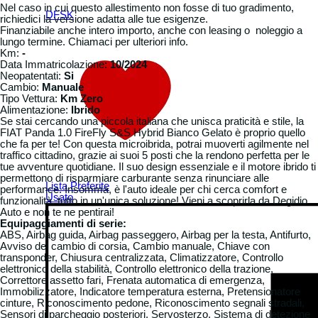
Nel caso in cui questo allestimento non fosse di tuo gradimento,
DFSK
richiedici la versione adatta alle tue esigenze.
Finanziabile anche intero importo, anche con leasing o noleggio a
lungo termine. Chiamaci per ulteriori info.
Km:
-
Data Immatricolazione:
10/2024
Neopatentati:
Si
Cambio:
Manuale
Tipo Vettura:
Km Zero
Alimentazione:
Ibrido
Se stai cercando una piccola italiana che unisca praticità e stile, la
FIAT Panda 1.0 FireFly S&S Hybrid Bianco Gelato è proprio quello
che fa per te! Con questa microibrida, potrai muoverti agilmente nel
traffico cittadino, grazie ai suoi 5 posti che la rendono perfetta per le
tue avventure quotidiane. Il suo design essenziale e il motore ibrido ti
permettono di risparmiare carburante senza rinunciare alle
Lista Preferite
performance. Insomma, è l'auto ideale per chi cerca comfort e
Usato
▼
funzionalità, tutto in un'unica soluzione! Vieni a scoprirla da Degidio
Auto e non te ne pentirai!
Equipaggiamenti di serie:
ABS, Airbag guida, Airbag passeggero, Airbag per la testa, Antifurto,
Avviso del cambio di corsia, Cambio manuale, Chiave con
transponder, Chiusura centralizzata, Climatizzatore, Controllo
elettronico della stabilità, Controllo elettronico della trazione,
Correttore assetto fari, Frenata automatica di emergenza,
Immobilizzatore, Indicatore temperatura esterna, Pretensionatore
cinture, Riconoscimento pedone, Riconoscimento segnali stradali,
Sensori di parcheggio posteriori, Servosterzo, Sistema di detezione