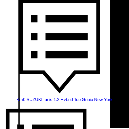
Km0 SUZUKI Ignis 1.2 Hybrid Top Grigio New York
SUZUKI
Tipo vettura: Km Zero
Alimentazione: Ibrida
Neopatentati: Si
Richiedi GRATIS la promo del mese in corso