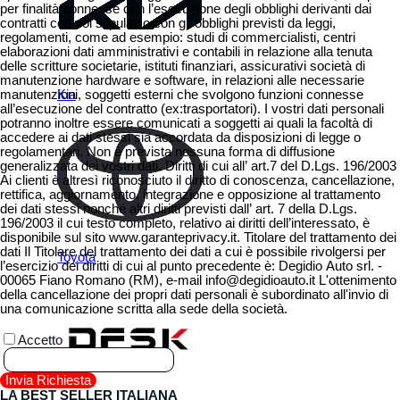
per finalità connesse con l’esecuzione degli obblighi derivanti dai
contratti con voi stipulati o con gli obblighi previsti da leggi,
regolamenti, come ad esempio: studi di commercialisti, centri
elaborazioni dati amministrativi e contabili in relazione alla tenuta
delle scritture societarie, istituti finanziari, assicurativi società di
manutenzione hardware e software, in relazioni alle necessarie
manutenzioni, soggetti esterni che svolgono funzioni connesse
Kia
all’esecuzione del contratto (ex:trasportatori). I vostri dati personali
potranno inoltre essere comunicati a soggetti ai quali la facoltà di
accedere ai dati stessi sia accordata da disposizioni di legge o
regolamentari. Non è prevista nessuna forma di diffusione
generalizzata dei vostri dati. Diritti di cui all’ art.7 del D.Lgs. 196/2003
Ai clienti è altresì riconosciuto il diritto di conoscenza, cancellazione,
rettifica, aggiornamento, integrazione e opposizione al trattamento
dei dati stessi nonché altri diritti previsti dall’ art. 7 della D.Lgs.
196/2003 il cui testo completo, relativo ai diritti dell’interessato, è
disponibile sul sito www.garanteprivacy.it. Titolare del trattamento dei
dati Il Titolare del trattamento dei dati a cui è possibile rivolgersi per
Toyota
l’esercizio dei diritti di cui al punto precedente è: Degidio Auto srl. -
00065 Fiano Romano (RM), e-mail info@degidioauto.it L'ottenimento
della cancellazione dei propri dati personali è subordinato all'invio di
una comunicazione scritta alla sede della società.
Accetto
LA BEST SELLER ITALIANA