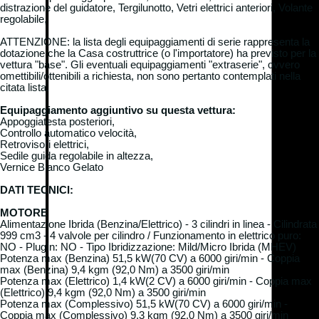
distrazione del guidatore, Tergilunotto, Vetri elettrici anteriori, Volante
regolabile,
ATTENZIONE: la lista degli equipaggiamenti di serie rappresenta la
dotazione che la Casa costruttrice (o l'importatore) ha previsto per la
vettura "base". Gli eventuali equipaggiamenti "extraserie", ovvero
omettibili/ottenibili a richiesta, non sono pertanto contemplati nella
citata lista.
Equipaggiamento aggiuntivo su questa vettura:
Appoggiatesta posteriori,
Controllo automatico velocità,
Retrovisori elettrici,
Sedile guida regolabile in altezza,
Vernice Bianco Gelato
DATI TECNICI:
MOTORE
Alimentazione Ibrida (Benzina/Elettrico) - 3 cilindri in linea - Cilindrata
999 cm3 - 4 valvole per cilindro / Funzionamento in elettrico puro:
NO - PlugIn: NO - Tipo Ibridizzazione: Mild/Micro Ibrida (MHEV)
Potenza max (Benzina) 51,5 kW(70 CV) a 6000 giri/min - Coppia
max (Benzina) 9,4 kgm (92,0 Nm) a 3500 giri/min
Potenza max (Elettrico) 1,4 kW(2 CV) a 6000 giri/min - Coppia max
(Elettrico) 9,4 kgm (92,0 Nm) a 3500 giri/min
Potenza max (Complessivo) 51,5 kW(70 CV) a 6000 giri/min -
Coppia max (Complessivo) 9,3 kgm (92,0 Nm) a 3500 giri/min