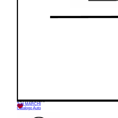
Sensori Park
Lista Preferite
Contatti
06.9069195
whishlist
TUTTI MARCHI
Tutti MARCHI
Catalogo Auto