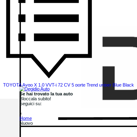
TOYOTA Aygo X 1.0 VVT-i 72 CV 5 porte Trend uniper Blue Black
TOYOTA
Se hai trovato la tua auto
Tipo vettura: Nuova
Bloccala subito!
Alimentazione: Benzina
Seguici su:
Neopatentati: Si
Salta menù
RICHIEDI la PROMO del MESE con cui può essere tua!
×
Home
Nuovo
▼