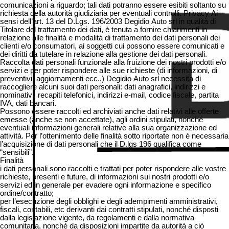
comunicazioni a riguardo; tali dati potranno essere esibiti soltanto su
richiesta della autorità giudiziaria per eventuali controlli. Privacy Ai
sensi dell’art. 13 del D.Lgs. 196/2003 Degidio Auto srl in qualità di
Titolare del trattamento dei dati, è tenuta a fornire chiarimenti in
relazione alle finalità e modalità di trattamento dei dati personali dei
clienti e/o consumatori, ai soggetti cui possono essere comunicati e
dei diritti da tutelare in relazione alla gestione dei dati personali.
Raccolta dati personali funzionale alla fruizione dei nostri prodotti e/o
servizi e per poter rispondere alle sue richieste (di informazioni, di
preventivi, aggiornamenti ecc..) Degidio Auto srl necessita di
raccogliere alcuni suoi dati personali: dati anagrafici, indirizzi e
nominativi, recapiti telefonici, indirizzi e-mail, codice fiscale, partita
IVA, dati bancari.
Possono essere raccolti ed archiviati anche dati relativi alle offerte
emesse (anche se non accettate), agli ordini stipulati, nonché
eventuali informazioni generali relative alla sua organizzazione ed
attività. Per l’ottenimento delle finalità sotto riportate non è necessaria
l’acquisizione di dati personali che il D.lgs 196 qualifica come
“sensibili”.
Finalità
i dati personali sono raccolti e trattati per poter rispondere alle vostre
richieste, presenti e future, di informazioni sui nostri prodotti e/o
servizi ed in generale per evadere ogni informazione e specifico
ordine/contratto;
per l’esecuzione degli obblighi e degli adempimenti amministrativi,
fiscali, contabili, etc derivanti dai contratti stipulati, nonché disposti
dalla legislazione vigente, da regolamenti e dalla normativa
comunitaria, nonché da disposizioni impartite da autorità a ciò