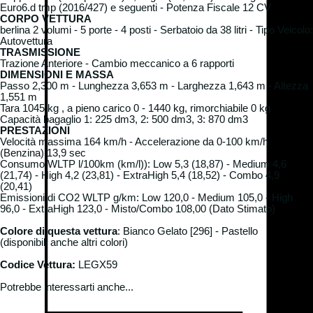
Euro6.d tmp (2016/427) e seguenti - Potenza Fiscale 12 CV
CORPO VETTURA
berlina 2 volumi - 5 porte - 4 posti - Serbatoio da 38 litri - Tipo Veicolo:
Autovettura
TRASMISSIONE
Trazione Anteriore - Cambio meccanico a 6 rapporti
DIMENSIONI E MASSA
Passo 2,300 m - Lunghezza 3,653 m - Larghezza 1,643 m - Altezza
1,551 m
Tara 1045 kg , a pieno carico 0 - 1440 kg, rimorchiabile 0 kg
Capacità bagaglio 1: 225 dm3, 2: 500 dm3, 3: 870 dm3
PRESTAZIONI
Velocità massima 164 km/h - Accelerazione da 0-100 km/h
(Benzina) 13,9 sec
Consumo WLTP l/100km (km/l)): Low 5,3 (18,87) - Medium 4,6
(21,74) - High 4,2 (23,81) - ExtraHigh 5,4 (18,52) - Combo 4,9
(20,41)
Emissioni di CO2 WLTP g/km: Low 120,0 - Medium 105,0 - High
96,0 - ExtraHigh 123,0 - Misto/Combo 108,00 (Dato Stimato)
Colore d
i questa vettura
:
Bianco Gelato [296] - Pastello
(disponibili anche altri colori)
Codice Vettura:
LEGX59
Potrebbe interessarti anche...