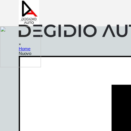
Vai ai contenuti
Salta menù
×
Home
Nuovo
▼