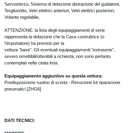
etc derivanti dai contratti stipulati, nonché
Servosterzo, Sistema di detezione distrazione del guidatore,
disposti dalla legislazione vigente, da
Tergilunotto, Vetri elettrici anteriori, Vetri elettrici posteriori,
regolamenti e dalla normativa comunitaria,
Volante regolabile,
nonché da disposizioni impartite da autorità
a ciò legittimate e da organi di vigilanza e
ATTENZIONE: la lista degli equipaggiamenti di serie
controllo; In base all’ art. 24, comma b del
rappresenta la dotazione che la Casa costruttrice (o
D.lgs 196, per le finalità sopra espresse non
l'importatore) ha previsto per la
è necessario il vostro consenso, in quanto il
vettura "base". Gli eventuali equipaggiamenti "extraserie",
trattamento dei dati viene effettuato per
ovvero omettibili/ottenibili a richiesta, non sono pertanto
“eseguire obblighi derivanti da un contratto
contemplati nella citata lista.
del quale è parte l’interessato o per
adempiere, prima della conclusione dei
Equipaggiamento aggiuntivo su questa vettura:
contratto, a specifiche richieste
dell’interessato”, e per “adempiere ad un
Predisposizione ruotino di scorta - Rimozione kit riparazione
obbligo previsto dalla legge, da un
pneumatici [ZHG6]
regolamento o dalla normativa comunitaria”.
Modalità di trattamento
I dati verranno trattati sia con modalità
manuali che informatiche con l’ausilio di
strumenti elettronici e memorizzati sia su
DATI TECNICI:
supporti informatici che su supporti cartacei
che su ogni altro tipo di supporto idoneo, nel