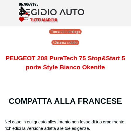
Vai ai contenuti
06.9069195
Salta menù
TUTTI MARCHI
Torna al catalogo
Chiama subito
PEUGEOT 208 PureTech 75 Stop&Start 5
po
rte Style
Bianco Okenite
COMPATTA ALLA FRANCESE
Nel caso in cui questo allestimento non fosse di tuo gradimento,
richiedici la versione adatta alle tue esigenze.