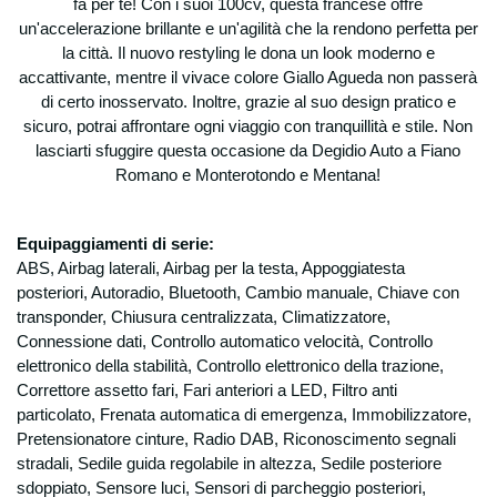
fa per te! Con i suoi 100cv, questa francese offre
raccogliere alcuni suoi dati personali: dati
un'accelerazione brillante e un'agilità che la rendono perfetta per
anagrafici, indirizzi e nominativi, recapiti
la città. Il nuovo restyling le dona un look moderno e
telefonici, indirizzi e-mail, codice fiscale,
accattivante, mentre il vivace colore Giallo Agueda non passerà
partita IVA, dati bancari.
di certo inosservato. Inoltre, grazie al suo design pratico e
Possono essere raccolti ed archiviati anche
sicuro, potrai affrontare ogni viaggio con tranquillità e stile. Non
dati relativi alle offerte emesse (anche se
lasciarti sfuggire questa occasione da Degidio Auto a Fiano
non accettate), agli ordini stipulati, nonché
Romano e Monterotondo e Mentana!
eventuali informazioni generali relative alla
sua organizzazione ed attività. Per
l’ottenimento delle finalità sotto riportate non
Equipaggiamenti di serie:
è necessaria l’acquisizione di dati personali
ABS, Airbag laterali, Airbag per la testa, Appoggiatesta
che il D.lgs 196 qualifica come “sensibili”.
Finalità
posteriori, Autoradio, Bluetooth, Cambio manuale, Chiave con
i dati personali sono raccolti e trattati per
transponder, Chiusura centralizzata, Climatizzatore,
poter rispondere alle vostre richieste,
Connessione dati, Controllo automatico velocità, Controllo
presenti e future, di informazioni sui nostri
elettronico della stabilità, Controllo elettronico della trazione,
prodotti e/o servizi ed in generale per
Correttore assetto fari, Fari anteriori a LED, Filtro anti
evadere ogni informazione e specifico
particolato, Frenata automatica di emergenza, Immobilizzatore,
ordine/contratto;
Pretensionatore cinture, Radio DAB, Riconoscimento segnali
per l’esecuzione degli obblighi e degli
stradali, Sedile guida regolabile in altezza, Sedile posteriore
adempimenti amministrativi, fiscali, contabili,
sdoppiato, Sensore luci, Sensori di parcheggio posteriori,