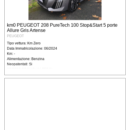
dei vostri dati. Diritti di cui all’ art.7 del D.Lgs.
196/2003 Ai clienti è altresì riconosciuto il
diritto di conoscenza, cancellazione, rettifica,
aggiornamento, integrazione e opposizione
km0 PEUGEOT 208 PureTech 100 Stop&Start 5 porte
al trattamento dei dati stessi nonché altri
Allure Gris Artense
diritti previsti dall’ art. 7 della D.Lgs.
PEUGEOT
196/2003 il cui testo completo, relativo ai
Tipo vettura: Km Zero
diritti dell’interessato, è disponibile sul sito
Data Immatricolazione: 06/2024
www.garanteprivacy.it. Titolare del
Km: -
trattamento dei dati Il Titolare del trattamento
Alimentazione: Benzina
dei dati a cui è possibile rivolgersi per
Neopatentati: Si
l’esercizio dei diritti di cui al punto
PREZZO PROMO KM ZERO!
precedente è: Degidio Auto srl. - 00065
Fiano Romano (RM), e-mail
info@degidioauto.it L'ottenimento della
cancellazione dei propri dati personali è
subordinato all'invio di una comunicazione
scritta alla sede della società.