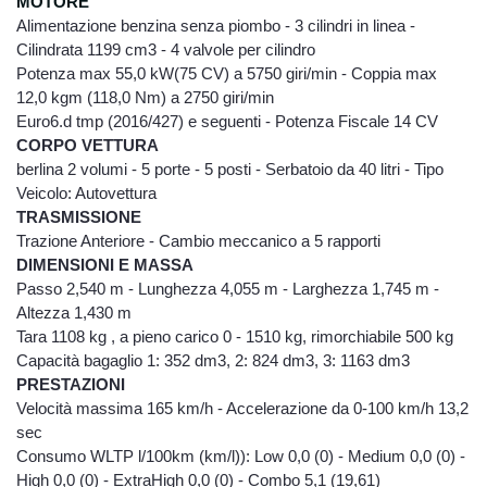
MOTO
RE
rispetto delle misure minime di sicurezza ai
Alimentazione benzina senza piombo - 3 cilindri in linea -
sensi del Disciplinare Tecnico in materia di
Cilindrata 1199 cm3 - 4 valvole per cilindro
misure minime di sicurezza, Allegato B del
Potenza max 55,0 kW(75 CV) a 5750 giri/min - Coppia max
D.lgs. n. 196/2003. Natura del conferimento
12,0 kgm (118,0 Nm) a 2750 giri/min
Il conferimento dei vostri dati personali è
Euro6.d tmp (2016/427) e seguenti - Potenza Fiscale 14 CV
facoltativo, ma un rifiuto in tal senso
CORPO VETTURA
comporta l’impossibilità per la Degidio Auto
berlina 2 volumi - 5 porte - 5 posti - Serbatoio da 40 litri - Tipo
srl. di poter dar corso alle sue richieste di
Veicolo: Autovettura
preventivo, di offerta o informazione di
TRASMISSIONE
emissione di ordini e contratti, così come
Trazione Anteriore - Cambio meccanico a 5 rapporti
riportato nell'informativa “finalità”. Il
DIMENSIONI E MASSA
conferimento di dati è necessario per
Passo 2,540 m - Lunghezza 4,055 m - Larghezza 1,745 m -
adempiere ad obblighi di legge commessi
Altezza 1,430 m
con le finalità indicate ai punti precedenti è
Tara 1108 kg , a pieno carico 0 - 1510 kg, rimorchiabile 500 kg
obbligatoria. Il personale dipendente
Capacità bagaglio 1: 352 dm3, 2: 824 dm3, 3: 1163 dm3
autorizzato, esclusivamente in relazione alle
PRESTAZIONI
mansioni da loro svolte ed alle finalità sopra
espresse, e dunque in qualità di incaricati
Velocità massima 165 km/h - Accelerazione da 0-100 km/h 13,2
e/o Responsabili del trattamento, può
sec
accedere ai vostri dati personali e può venire
Consumo WLTP l/100km (km/l)): Low 0,0 (0) - Medium 0,0 (0) -
a conoscenza dei vostri dati personali,.
High 0,0 (0) - ExtraHigh 0,0 (0) - Combo 5,1 (19,61)